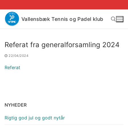
Spring
til
indhold
Vallensbæk Tennis og Padel klub
Søg efter:
Referat fra generalforsamling 2024
22/04/2024
Referat
NYHEDER
Rigtig god jul og godt nytår