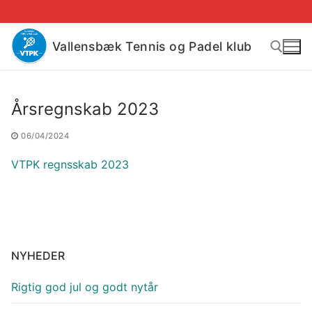
Spring
til
indhold
Vallensbæk Tennis og Padel klub
Søg efter:
Årsregnskab 2023
06/04/2024
VTPK regnsskab 2023
NYHEDER
Rigtig god jul og godt nytår