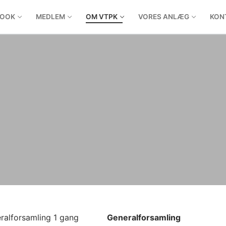
BOOK
MEDLEM
OM VTPK
VORES ANLÆG
KON
ralforsamling 1 gang
Generalforsamling