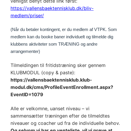
venligst benyt dette link først:
https://vallensbaektennisklub.dk/bliv-
medlem/priser/
(Når du betaler kontingent, er du medlem af VTPK. Som 
medlem kan du booke baner individuelt og tilmelde dig 
klubbens aktiviteter som TRÆNING og andre 
arrangementer)
Tilmeldingen til fritidstræning sker gennem
KLUBMODUL (copy & paste):
https://vallensbaektennisklub.klub-
modul.dk/cms/ProfileEventEnrollment.aspx?
EventID=1079
Alle er velkomne, uanset niveau – vi
sammensætter træningen efter de tilmeldtes
niveauer og coacher ud fra de individuelle behov.
Og selvom vi har en venteliste, vil vi prøve at