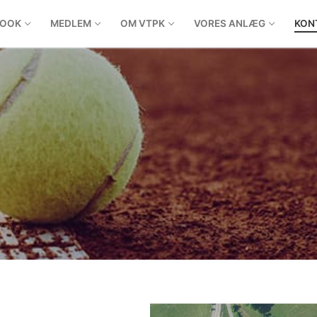
BOOK
MEDLEM
OM VTPK
VORES ANLÆG
KON