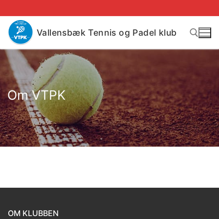
Vallensbæk Tennis og Padel klub
Om VTPK
OM KLUBBEN